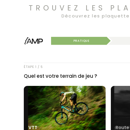
Aller
TROUVEZ LES PL
au
Découvrez les plaquettes
contenu
PRATIQUE
ÉTAPE 1 / 5
Quel est votre terrain de jeu ?
VTT
Route