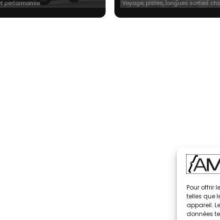
et performance
Voyage, pistes, longues sorties ch
Pour offrir
telles que 
appareil. L
données te