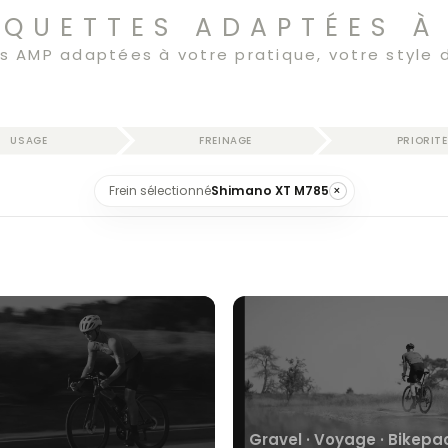
AQUETTES ADAPTÉES À
 AMP adaptées à votre pratique, votre style d
USAGE
FREINAGE
PRIORITÉ
Frein sélectionné
Shimano XT M785
×
Gravel · Voyage · Bikepa