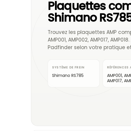
Plaquettes com
Shimano RS78
Trouvez les plaquettes AMP com
AMP001, AMP002, AMP017, AMP018. 
Padfinder selon votre pratique et
SYSTÈME DE FREIN
RÉFÉRENCES 
Shimano RS785
AMP001, AM
AMP017, AM