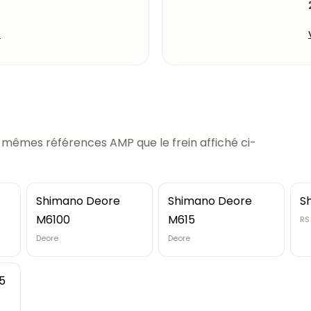
t
s mêmes références AMP que le frein affiché ci-
Shimano Deore
Shimano Deore
S
M6100
M615
RS
Deore
Deore
5