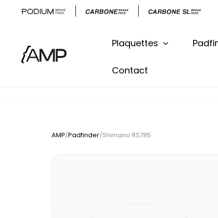
Aller
au
contenu
Plaquettes
Padfi
Contact
AMP
/
Padfinder
/
Shimano RS785