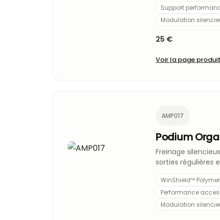
Support performan
Modulation silenci
25 €
Voir la page produi
AMP017
Podium Orga
Freinage silencieux
sorties régulières 
WinShield™ Polyme
Performance acces
Modulation silenci