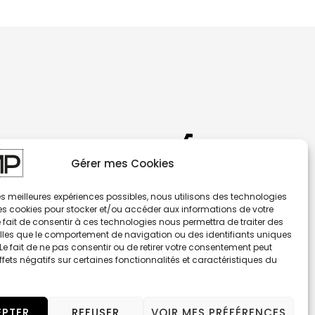
Gérer mes Cookies
AMP - BRAKING COMPONENTS
 les meilleures expériences possibles, nous utilisons des technologies
les cookies pour stocker et/ou accéder aux informations de votre
© 2026 RIDESIGN SAS - Tous Droits Réservés
e fait de consentir à ces technologies nous permettra de traiter des
lles que le comportement de navigation ou des identifiants uniques
. Le fait de ne pas consentir ou de retirer votre consentement peut
ffets négatifs sur certaines fonctionnalités et caractéristiques du
PTER
REFUSER
VOIR MES PRÉFÉRENCES