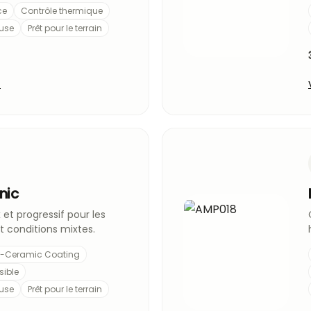
ce
Contrôle thermique
euse
Prêt pour le terrain
t
nic
 et progressif pour les
et conditions mixtes.
r-Ceramic Coating
sible
euse
Prêt pour le terrain