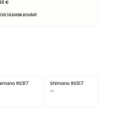
20 €
Voir la page produit
himano RS317
Shimano RS517
RS