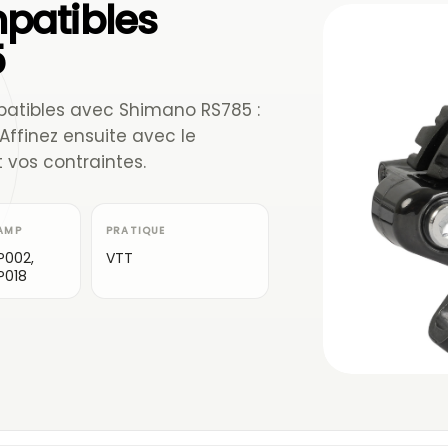
patibles
5
patibles avec Shimano RS785 :
Affinez ensuite avec le
 vos contraintes.
AMP
PRATIQUE
P002,
VTT
P018