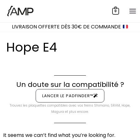
Aller
0
au
contenu
LIVRAISON OFFERTE DÈS 30€ DE COMMANDE
Hope E4
Un doute sur la compatibilité ?
LANCER LE PADFINDER™
Trouvez les plaquettes compatibles avec vos freins Shimano, SRAM, Hope,
Magura et plus encore.
It seems we can’t find what you’re looking for.