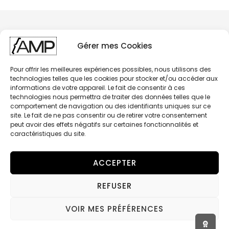
Gérer mes Cookies
Pour offrir les meilleures expériences possibles, nous utilisons des
technologies telles que les cookies pour stocker et/ou accéder aux
informations de votre appareil. Le fait de consentir à ces
technologies nous permettra de traiter des données telles que le
comportement de navigation ou des identifiants uniques sur ce
site. Le fait de ne pas consentir ou de retirer votre consentement
peut avoir des effets négatifs sur certaines fonctionnalités et
caractéristiques du site.
ACCEPTER
REFUSER
AMP - BRAKING COMPONENTS
© 2026 RIDESIGN SAS - Tous Droits Réservés
VOIR MES PRÉFÉRENCES