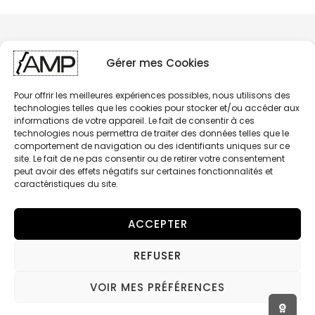
Gérer mes Cookies
Pour offrir les meilleures expériences possibles, nous utilisons des
technologies telles que les cookies pour stocker et/ou accéder aux
informations de votre appareil. Le fait de consentir à ces
technologies nous permettra de traiter des données telles que le
comportement de navigation ou des identifiants uniques sur ce
site. Le fait de ne pas consentir ou de retirer votre consentement
peut avoir des effets négatifs sur certaines fonctionnalités et
caractéristiques du site.
ACCEPTER
REFUSER
AMP - BRAKING COMPONENTS
© 2026 RIDESIGN SAS - Tous Droits Réservés
VOIR MES PRÉFÉRENCES